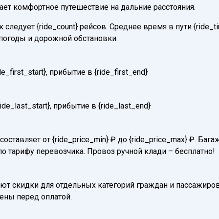
вает комфортное путешествие на дальние расстояния.
следует {ride_count} рейсов. Среднее время в пути {ride_t
погоды и дорожной обстановки.
first_start}, прибытие в {ride_first_end}
e_last_start}, прибытие в {ride_last_end}
составляет от {ride_price_min} ₽ до {ride_price_max} ₽. Б
по тарифу перевозчика. Провоз ручной клади – бесплатно!
т скидки для отдельных категорий граждан и пассажиров
нены перед оплатой.