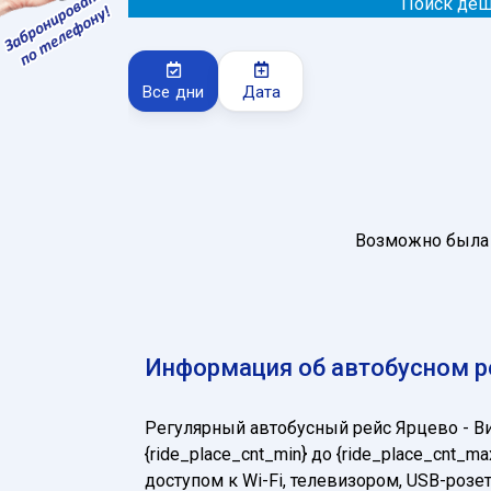
Поиск деш
Все дни
Дата
Возможно была 
Информация об автобусном ре
Регулярный автобусный рейс Ярцево - В
{ride_place_cnt_min} до {ride_place_cn
доступом к Wi-Fi, телевизором, USB-ро