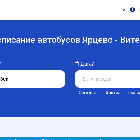
">
П
писание автобусов Ярцево - Вит
?
Дата?
Сегодня
Завтра
После