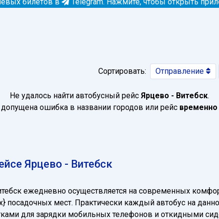
евых билетов в
Telegram.
Нажмите, чтобы открыть при
Сортировать:
Отправление
Не удалось найти автобусный рейс
Ярцево - Витебск
.
допущена ошибка в названии городов или рейс
временно
йсе Ярцево - Витебск
итебск ежедневно осуществляется на современных комфо
t_max} посадочных мест. Практически каждый автобус на да
зетками для зарядки мобильных телефонов и откидными си