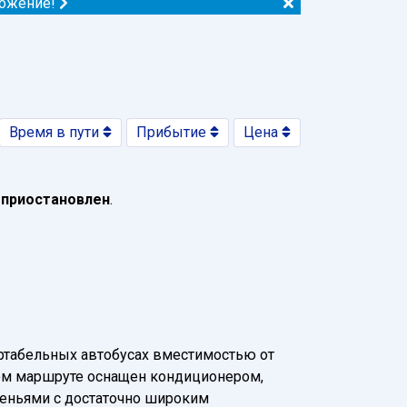
ложение!
Время в пути
Прибытие
Цена
 приостановлен
.
ртабельных автобусах вместимостью от
нном маршруте оснащен кондиционером,
деньями с достаточно широким