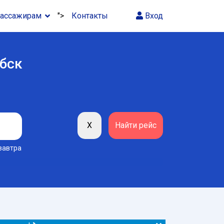
ассажирам
">
Контакты
Вход
ебск
завтра