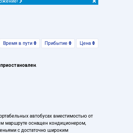
ложение!
Время в пути
Прибытие
Цена
 приостановлен
.
ортабельных автобусах вместимостью от
нном маршруте оснащен кондиционером,
деньями с достаточно широким