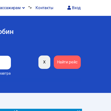
ассажирам
">
Контакты
Вход
обин
завтра