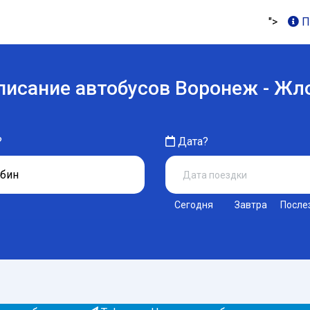
">
П
писание автобусов Воронеж - Жл
?
Дата?
Сегодня
Завтра
После