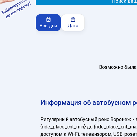
Поиск деш
Все дни
Дата
Возможно была 
Информация об автобусном р
Регулярный автобусный рейс Воронеж -
{ride_place_cnt_min} до {ride_place_cn
доступом к Wi-Fi, телевизором, USB-ро