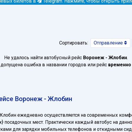
евых билетов в
Telegram.
Нажмите, чтобы открыть при
Сортировать:
Отправление
Не удалось найти автобусный рейс
Воронеж - Жлобин
.
допущена ошибка в названии городов или рейс
временно
ейсе Воронеж - Жлобин
 Жлобин ежедневно осуществляется на современных комф
t_max} посадочных мест. Практически каждый автобус на да
зетками для зарядки мобильных телефонов и откидными си