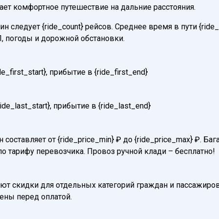
вает комфортное путешествие на дальние расстояния.
следует {ride_count} рейсов. Среднее время в пути {ride_
, погоды и дорожной обстановки.
first_start}, прибытие в {ride_first_end}
e_last_start}, прибытие в {ride_last_end}
 составляет от {ride_price_min} ₽ до {ride_price_max} ₽. 
по тарифу перевозчика. Провоз ручной клади – бесплатно!
т скидки для отдельных категорий граждан и пассажиров
нены перед оплатой.