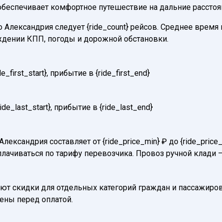
 обеспечивает комфортное путешествие на дальние расстоя
Александрия следует {ride_count} рейсов. Среднее время в
ждении КПП, погоды и дорожной обстановки.
first_start}, прибытие в {ride_first_end}
e_last_start}, прибытие в {ride_last_end}
Александрия составляет от {ride_price_min} ₽ до {ride_pri
плачиваться по тарифу перевозчика. Провоз ручной клади –
т скидки для отдельных категорий граждан и пассажиров
нены перед оплатой.