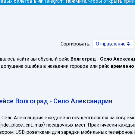
евых билетов в
Telegram.
Нажмите, чтобы открыть при
Сортировать:
Отправление
далось найти автобусный рейс
Волгоград - Село Алексан
допущена ошибка в названии городов или рейс
временно
йсе Волгоград - Село Александрия
- Село Александрия ежедневно осуществляется на совре
о {ride_place_cnt_max} посадочных мест. Практически кажд
визором, USB-розетками для зарядки мобильных телефонов