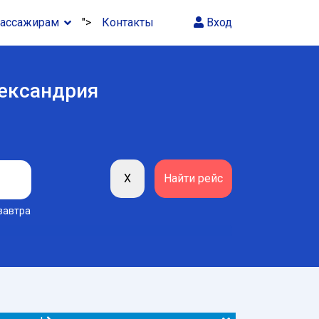
ассажирам
">
Контакты
Вход
лександрия
завтра