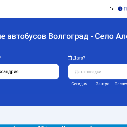
">
П
е автобусов Волгоград - Село А
?
Дата?
Сегодня
Завтра
После