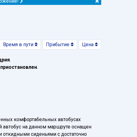
ложение!
Время в пути
Прибытие
Цена
дрия
.
 приостановлен
.
менных комфортабельных автобусах
ый автобус на данном маршруте оснащен
 и откидными сиденьями с достаточно