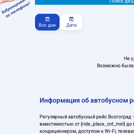
Поиск деш
Все дни
Дата
Не у
Возможно была 
Информация об автобусном ре
Регулярный автобусный рейс Волгоград 
вместимостью от {ride_place_cnt_min} д
кондиционером, доступом к Wi-Fi, теле