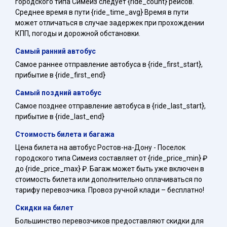
городского типа Симеиз следует {ride_count} рейсов.
Среднее время в пути {ride_time_avg} Время в пути
может отличаться в случае задержек при прохождении
КПП, погоды и дорожной обстановки.
Самый ранний автобус
Самое раннее отправление автобуса в {ride_first_start},
прибытие в {ride_first_end}
Самый поздний автобус
Самое позднее отправление автобуса в {ride_last_start},
прибытие в {ride_last_end}
Стоимость билета и багажа
Цена билета на автобус Ростов-на-Дону - Поселок
городского типа Симеиз составляет от {ride_price_min} ₽
до {ride_price_max} ₽. Багаж может быть уже включен в
стоимость билета или дополнительно оплачиваться по
тарифу перевозчика. Провоз ручной клади – бесплатно!
Скидки на билет
Большинство перевозчиков предоставляют скидки для