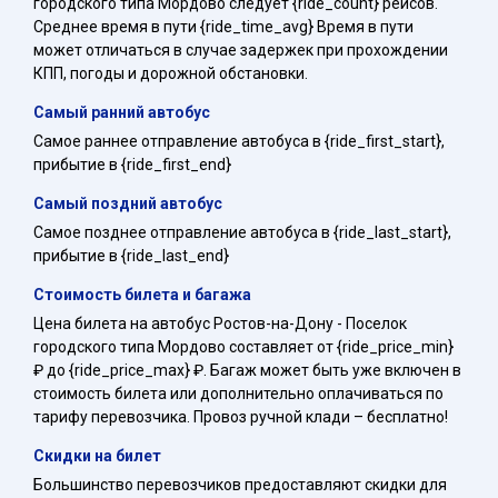
городского типа Мордово следует {ride_count} рейсов.
Среднее время в пути {ride_time_avg} Время в пути
может отличаться в случае задержек при прохождении
КПП, погоды и дорожной обстановки.
Самый ранний автобус
Самое раннее отправление автобуса в {ride_first_start},
прибытие в {ride_first_end}
Самый поздний автобус
Самое позднее отправление автобуса в {ride_last_start},
прибытие в {ride_last_end}
Стоимость билета и багажа
Цена билета на автобус Ростов-на-Дону - Поселок
городского типа Мордово составляет от {ride_price_min}
₽ до {ride_price_max} ₽. Багаж может быть уже включен в
стоимость билета или дополнительно оплачиваться по
тарифу перевозчика. Провоз ручной клади – бесплатно!
Скидки на билет
Большинство перевозчиков предоставляют скидки для