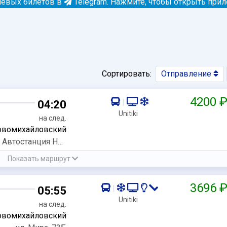
евых билетов в
Telegram.
Нажмите, чтобы открыть при
Сортировать:
Отправление
4200 
|
04:20
Unitiki
на след.
вомихайловский
остановка Автостанция Новомихайловский
Показать маршрут
3696 
|
05:55
Unitiki
на след.
вомихайловский