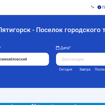
">
П
Пятигорск - Поселок городского
?
Дата?
Сегодня
Завтра
После