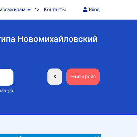
ассажирам
">
Контакты
Вход
 типа Новомихайловский
завтра