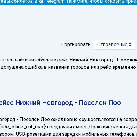
евых билетов в
Telegram.
Нажмите, чтобы открыть при
Сортировать:
Отправление
далось найти автобусный рейс
Нижний Новгород - Посело
допущена ошибка в названии городов или рейс
временно
ейсе Нижний Новгород - Поселок Лоо
вгород - Поселок Лоо ежедневно осуществляется на совр
о {ride_place_cnt_max} посадочных мест. Практически кажд
визором, USB-розетками для зарядки мобильных телефонов