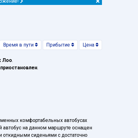
ложение!
Время в пути
Прибытие
Цена
к Лоо
.
 приостановлен
.
еменных комфортабельных автобусах
ый автобус на данном маршруте оснащен
 и откидными сиденьями с достаточно