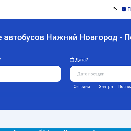
">
П
 автобусов Нижний Новгород - 
?
Дата?
Сегодня
Завтра
После