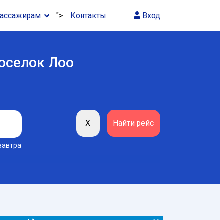
ассажирам
">
Контакты
Вход
Поселок Лоо
завтра