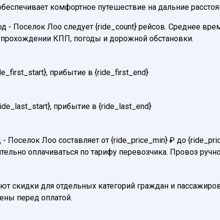
 обеспечивает комфортное путешествие на дальние расстоя
 Поселок Лоо следует {ride_count} рейсов. Среднее время 
и прохождении КПП, погоды и дорожной обстановки.
first_start}, прибытие в {ride_first_end}
e_last_start}, прибытие в {ride_last_end}
 Поселок Лоо составляет от {ride_price_min} ₽ до {ride_p
тельно оплачиваться по тарифу перевозчика. Провоз ручно
т скидки для отдельных категорий граждан и пассажиров
нены перед оплатой.