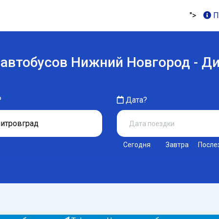
">
П
 автобусов Нижний Новгород - Д
?
Дата?
Сегодня
Завтра
После