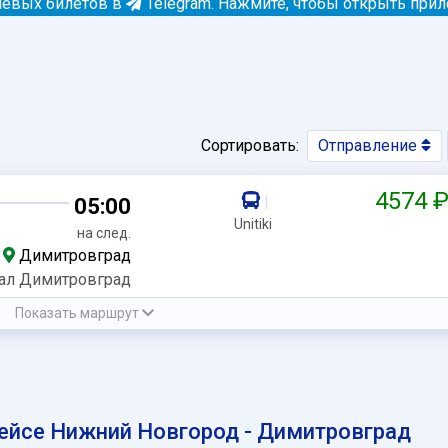
евых билетов в
Telegram.
Нажмите, чтобы открыть при
Сортировать:
Отправление
4574 
|
05:00
Unitiki
на след.
Димитровград
ал Димитровград
Показать маршрут
ейсе Нижний Новгород - Димитровград