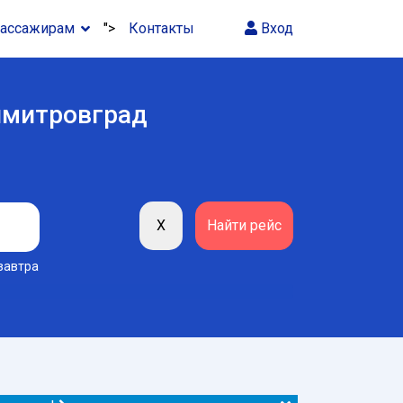
ассажирам
">
Контакты
Вход
имитровград
завтра