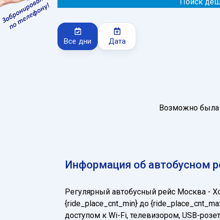
Поиск деш
Все дни
Дата
Возможно была 
Информация об автобусном р
Регулярный автобусный рейс Москва - 
{ride_place_cnt_min} до {ride_place_cn
доступом к Wi-Fi, телевизором, USB-ро