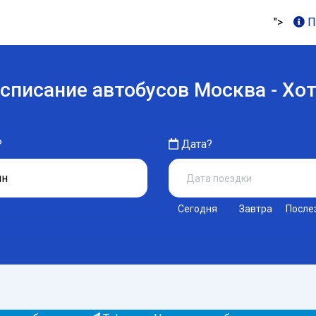
">
П
списание автобусов Москва - Хо
?
Дата?
Сегодня
Завтра
После