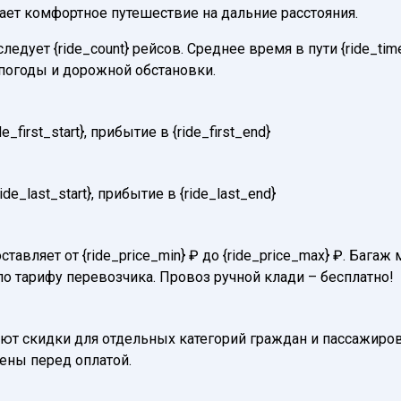
вает комфортное путешествие на дальние расстояния.
едует {ride_count} рейсов. Среднее время в пути {ride_tim
погоды и дорожной обстановки.
first_start}, прибытие в {ride_first_end}
e_last_start}, прибытие в {ride_last_end}
ставляет от {ride_price_min} ₽ до {ride_price_max} ₽. Баг
по тарифу перевозчика. Провоз ручной клади – бесплатно!
т скидки для отдельных категорий граждан и пассажиров
нены перед оплатой.