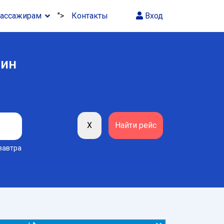
ассажирам
">
Контакты
Вход
тин
завтра