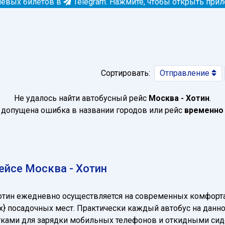
евых билетов в
Telegram.
Нажмите, чтобы открыть при
Сортировать:
Отправление
Не удалось найти автобусный рейс
Москва - Хотин
.
допущена ошибка в названии городов или рейс
временно
ейсе Москва - Хотин
Хотин ежедневно осуществляется на современных комфорт
t_max} посадочных мест. Практически каждый автобус на да
зетками для зарядки мобильных телефонов и откидными си