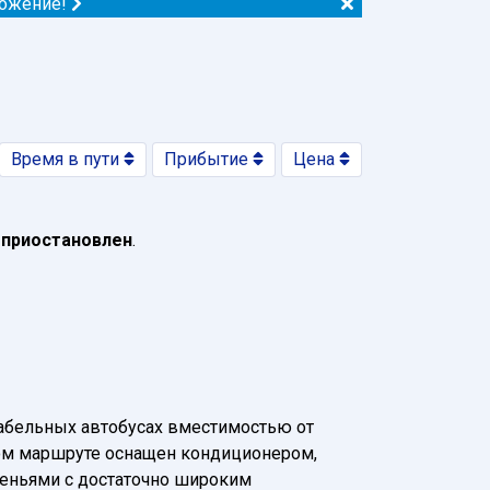
ложение!
Время в пути
Прибытие
Цена
 приостановлен
.
абельных автобусах вместимостью от
нном маршруте оснащен кондиционером,
деньями с достаточно широким