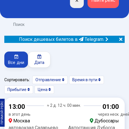
Поиск
Поиск дешевых билетов в
Telegram.
Все дни
Дата
Сортировать:
Отправление
Время в пути
Прибытие
Цена
ПРЯМОЙ РЕЙС
13:00
≈ 2 д. 12 ч. 00 мин.
01:00
в этот день
через неск. дне
Москва
Дубоссары
автовокзал Саларьево
Автостанция Дубоссары