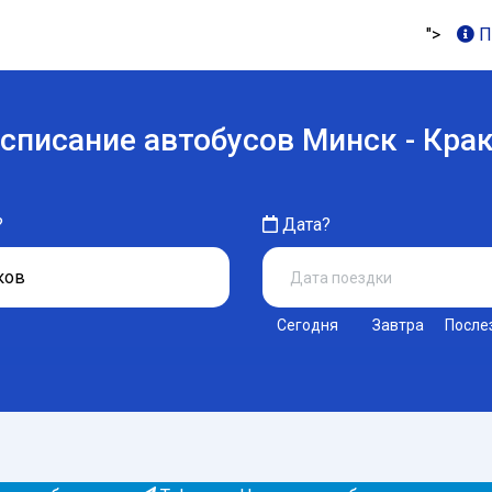
">
П
списание автобусов Минск - Кра
?
Дата?
Сегодня
Завтра
После