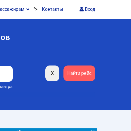
ассажирам
">
Контакты
Вход
ков
завтра