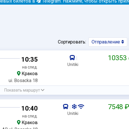
евых билетов в
Telegram.
Нажмите, чтобы открыть при
Сортировать:
Отправление
10353
|
10:35
Unitiki
на след.
Краков
ui. Bosacka 18
Показать маршрут
7548 
|
10:40
Unitiki
на след.
Краков