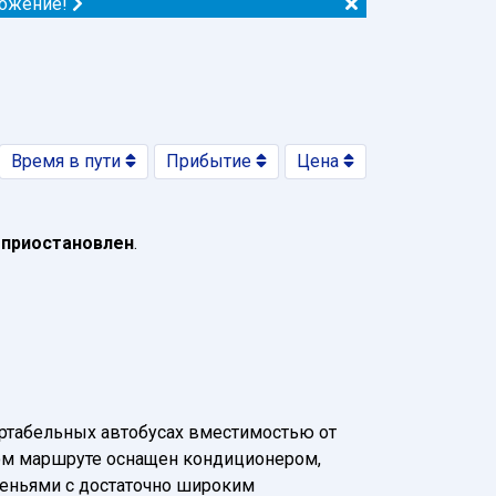
ложение!
Время в пути
Прибытие
Цена
 приостановлен
.
ртабельных автобусах вместимостью от
нном маршруте оснащен кондиционером,
деньями с достаточно широким