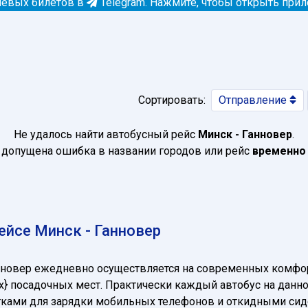
евых билетов в
Telegram.
Нажмите, чтобы открыть при
Сортировать:
Отправление
Не удалось найти автобусный рейс
Минск - Ганновер
.
допущена ошибка в названии городов или рейс
временно
йсе Минск - Ганновер
анновер ежедневно осуществляется на современных комфо
t_max} посадочных мест. Практически каждый автобус на да
зетками для зарядки мобильных телефонов и откидными си