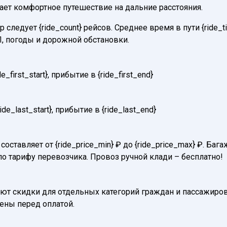
вает комфортное путешествие на дальние расстояния.
следует {ride_count} рейсов. Среднее время в пути {ride_
, погоды и дорожной обстановки.
first_start}, прибытие в {ride_first_end}
e_last_start}, прибытие в {ride_last_end}
составляет от {ride_price_min} ₽ до {ride_price_max} ₽. Б
по тарифу перевозчика. Провоз ручной клади – бесплатно!
т скидки для отдельных категорий граждан и пассажиров
нены перед оплатой.