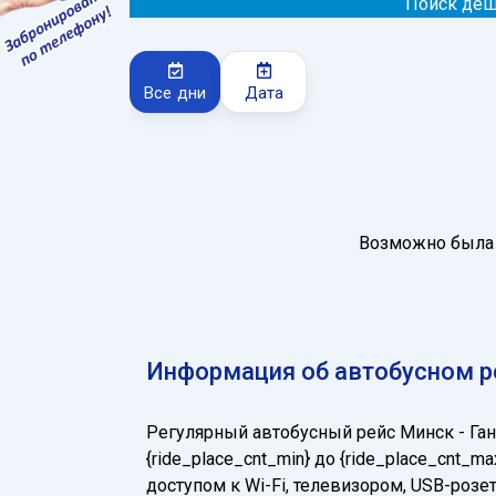
Поиск деш
Все дни
Дата
Возможно была 
Информация об автобусном ре
Регулярный автобусный рейс Минск - Г
{ride_place_cnt_min} до {ride_place_cn
доступом к Wi-Fi, телевизором, USB-ро