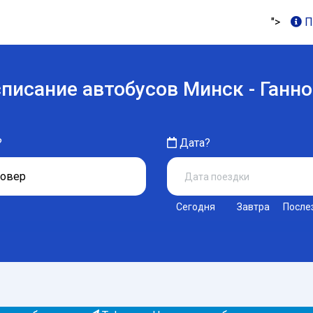
">
П
писание автобусов Минск - Ганн
?
Дата?
Сегодня
Завтра
После