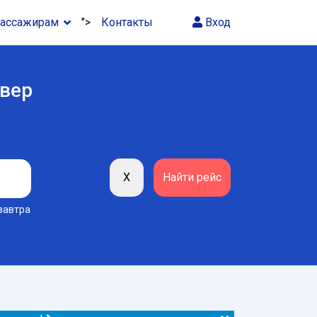
ассажирам
">
Контакты
Вход
овер
завтра