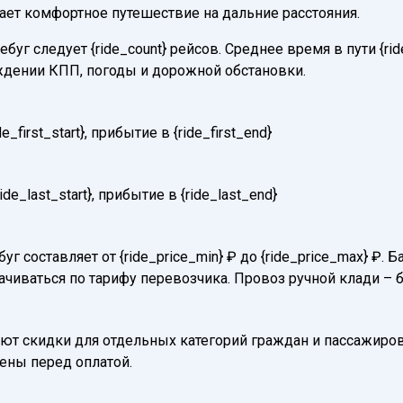
вает комфортное путешествие на дальние расстояния.
уг следует {ride_count} рейсов. Среднее время в пути {ri
ждении КПП, погоды и дорожной обстановки.
first_start}, прибытие в {ride_first_end}
e_last_start}, прибытие в {ride_last_end}
уг составляет от {ride_price_min} ₽ до {ride_price_max} ₽
ачиваться по тарифу перевозчика. Провоз ручной клади – 
т скидки для отдельных категорий граждан и пассажиров
нены перед оплатой.