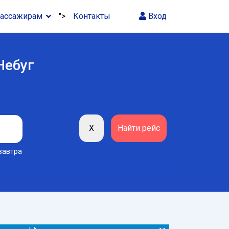
ассажирам
">
Контакты
Вход
Небуг
завтра