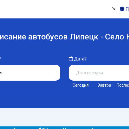
">
П
исание автобусов Липецк - Село 
?
Дата?
Сегодня
Завтра
После