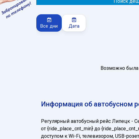
Поиск деш
Все дни
Дата
Возможно была 
Информация об автобусном ре
Регулярный автобусный рейс Липецк - 
от {ride_place_cnt_min} до {ride_place_
доступом к Wi-Fi, телевизором, USB-ро