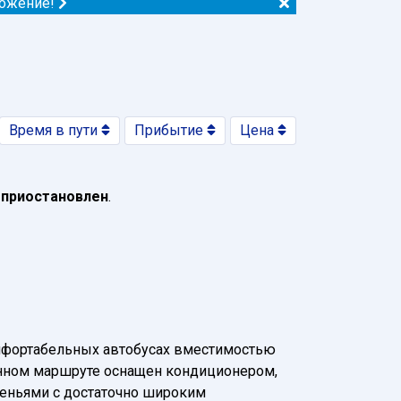
ложение!
Время в пути
Прибытие
Цена
 приостановлен
.
мфортабельных автобусах вместимостью
 данном маршруте оснащен кондиционером,
деньями с достаточно широким