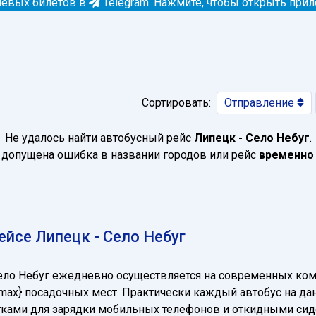
евых билетов в
Telegram.
Нажмите, чтобы открыть при
Сортировать:
Отправление
Не удалось найти автобусный рейс
Липецк - Село Небуг
.
допущена ошибка в названии городов или рейс
временно
йсе Липецк - Село Небуг
Село Небуг ежедневно осуществляется на современных ко
cnt_max} посадочных мест. Практически каждый автобус на
зетками для зарядки мобильных телефонов и откидными си