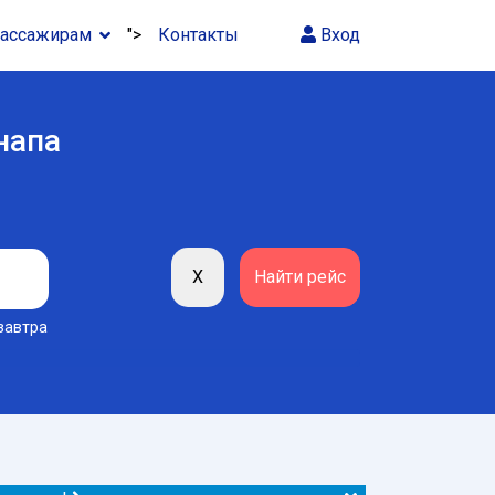
ассажирам
">
Контакты
Вход
напа
завтра