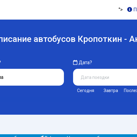
">
П
писание автобусов Кропоткин - А
?
Дата?
Сегодня
Завтра
После