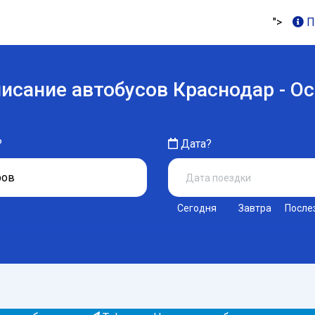
">
П
исание автобусов Краснодар - О
?
Дата?
Сегодня
Завтра
После