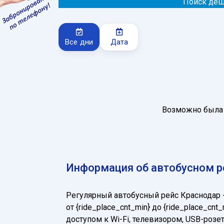
Поиск деш
Все дни
Дата
Возможно была 
Информация об автобусном ре
Регулярный автобусный рейс Краснодар
от {ride_place_cnt_min} до {ride_place_
доступом к Wi-Fi, телевизором, USB-ро