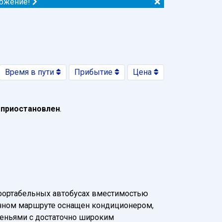
ложение!
Время в пути
Прибытие
Цена
 приостановлен
.
фортабельных автобусах вместимостью
 данном маршруте оснащен кондиционером,
деньями с достаточно широким