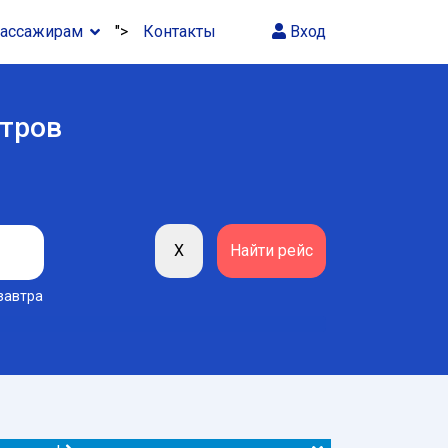
ассажирам
">
Контакты
Вход
стров
завтра