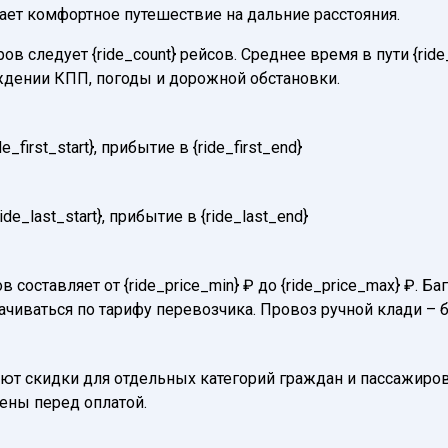
вает комфортное путешествие на дальние расстояния.
в следует {ride_count} рейсов. Среднее время в пути {rid
ждении КПП, погоды и дорожной обстановки.
first_start}, прибытие в {ride_first_end}
e_last_start}, прибытие в {ride_last_end}
в составляет от {ride_price_min} ₽ до {ride_price_max} ₽.
ачиваться по тарифу перевозчика. Провоз ручной клади – 
т скидки для отдельных категорий граждан и пассажиров
нены перед оплатой.