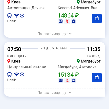
Киев
Магдебург
Автостанция Дачная
Kondrad-Adenauer-Bussteig 7
14864 ₽
|
Unitiki
Показать маршрут
07:50
≈ 1 д. 3 ч. 45 мин.
11:35
в этот день
на след.
Киев
Магдебург
Центральный автовокзал
Магдебург, Автовокзал Магдебург, Конрад-Аденауер-Плац
15134 ₽
|
Unitiki
Показать маршрут