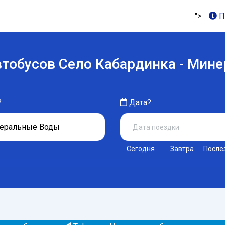
">
П
втобусов Село Кабардинка - Мин
?
Дата?
Сегодня
Завтра
После