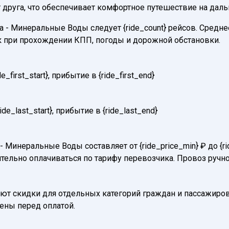
 друга, что обеспечивает комфортное путешествие на даль
- Минеральные Воды следует {ride_count} рейсов. Среднее 
к при прохождении КПП, погоды и дорожной обстановки.
first_start}, прибытие в {ride_first_end}
e_last_start}, прибытие в {ride_last_end}
- Минеральные Воды составляет от {ride_price_min} ₽ до {r
тельно оплачиваться по тарифу перевозчика. Провоз ручно
т скидки для отдельных категорий граждан и пассажиров
нены перед оплатой.