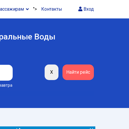
ассажирам
">
Контакты
Вход
еральные Воды
завтра