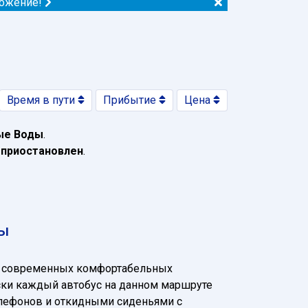
ложение!
Время в пути
Прибытие
Цена
ые Воды
.
 приостановлен
.
ды
а современных комфортабельных
чески каждый автобус на данном маршруте
елефонов и откидными сиденьями с