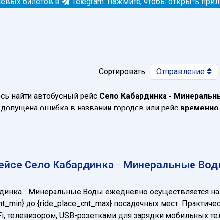
евых билетов в
Telegram.
Нажмите, чтобы открыть при
Сортировать:
Отправление
ось найти автобусный рейс
Село Кабардинка - Минеральн
допущена ошибка в названии городов или рейс
временно
ейсе Село Кабардинка - Минеральные Во
рдинка - Минеральные Воды ежедневно осуществляется н
nt_min} до {ride_place_cnt_max} посадочных мест. Практи
Fi, телевизором, USB-розетками для зарядки мобильных т