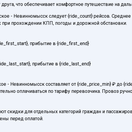
 друга, что обеспечивает комфортное путешествие на даль
е - Невинномысск следует {ride_count} рейсов. Среднее в
к при прохождении КПП, погоды и дорожной обстановки.
first_start}, прибытие в {ride_first_end}
e_last_start}, прибытие в {ride_last_end}
е - Невинномысск составляет от {ride_price_min} ₽ до {ri
тельно оплачиваться по тарифу перевозчика. Провоз ручно
т скидки для отдельных категорий граждан и пассажиров
нены перед оплатой.