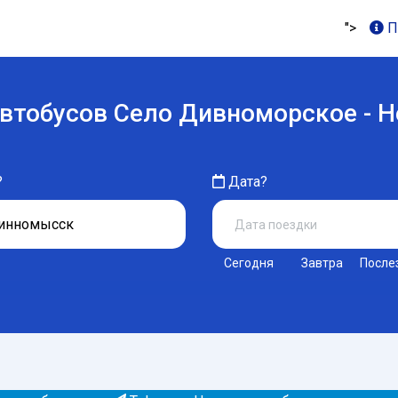
">
П
автобусов Село Дивноморское - 
?
Дата?
Сегодня
Завтра
После