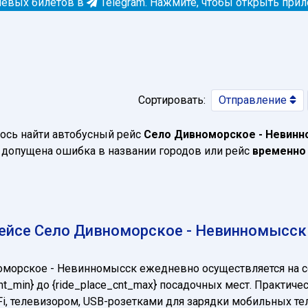
евых билетов в
Telegram.
Нажмите, чтобы открыть при
Сортировать:
Отправление
ось найти автобусный рейс
Село Дивноморское - Невин
допущена ошибка в названии городов или рейс
временно
ейсе Село Дивноморское - Невинномысск
оморское - Невинномысск ежедневно осуществляется на
nt_min} до {ride_place_cnt_max} посадочных мест. Практи
Fi, телевизором, USB-розетками для зарядки мобильных т