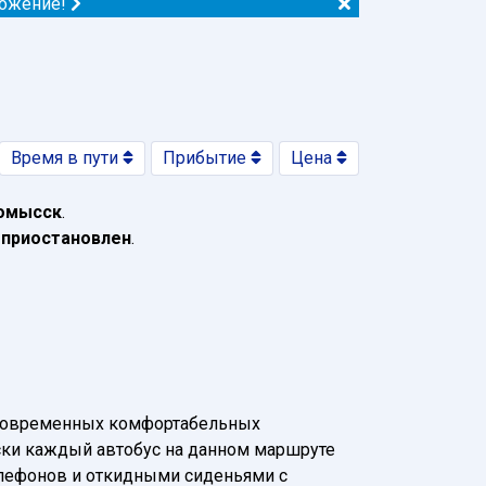
ложение!
Время в пути
Прибытие
Цена
номысск
.
 приостановлен
.
 современных комфортабельных
чески каждый автобус на данном маршруте
елефонов и откидными сиденьями с