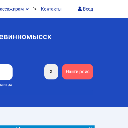
ассажирам
">
Контакты
Вход
Невинномысск
завтра