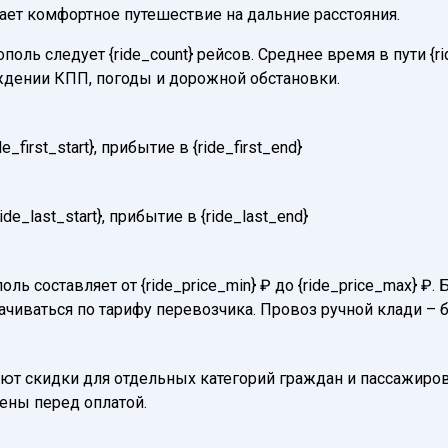
вает комфортное путешествие на дальние расстояния.
оль следует {ride_count} рейсов. Среднее время в пути {r
ждении КПП, погоды и дорожной обстановки.
first_start}, прибытие в {ride_first_end}
e_last_start}, прибытие в {ride_last_end}
оль составляет от {ride_price_min} ₽ до {ride_price_max} 
ачиваться по тарифу перевозчика. Провоз ручной клади – 
т скидки для отдельных категорий граждан и пассажиров
нены перед оплатой.