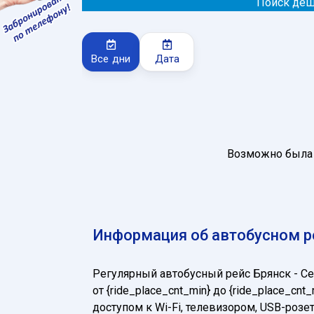
Поиск деш
Все дни
Дата
Возможно была 
Информация об автобусном р
Регулярный автобусный рейс Брянск - 
от {ride_place_cnt_min} до {ride_place_
доступом к Wi-Fi, телевизором, USB-ро