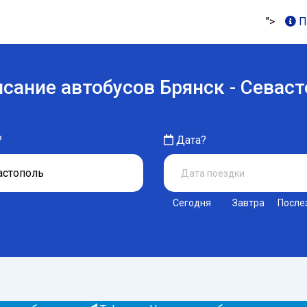
">
П
сание автобусов Брянск - Севас
?
Дата?
Сегодня
Завтра
После