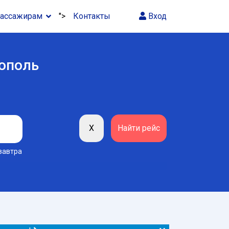
ассажирам
">
Контакты
Вход
тополь
завтра