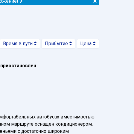
ложение!
Время в пути
Прибытие
Цена
 приостановлен
.
омфортабельных автобусах вместимостью
 данном маршруте оснащен кондиционером,
деньями с достаточно широким