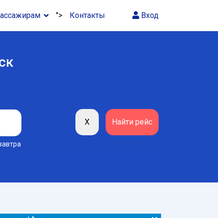
ассажирам
">
Контакты
Вход
ск
завтра