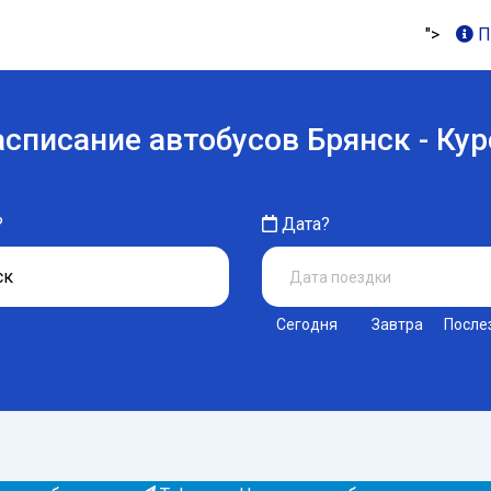
">
П
асписание автобусов Брянск - Кур
?
Дата?
Сегодня
Завтра
После