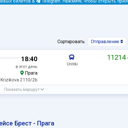
евых билетов в
Telegram.
Нажмите, чтобы открыть при
Сортировать:
Отправление
11214
|
18:40
Unitiki
в этот день
Прага
Krizikova 2110/2b
Показать маршрут
йсе Брест - Прага