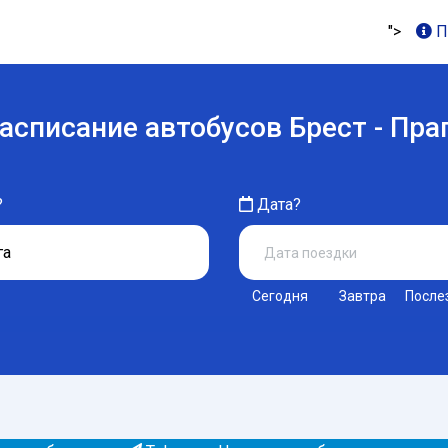
">
П
асписание автобусов Брест - Пра
?
Дата?
Сегодня
Завтра
После