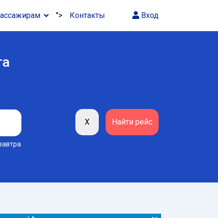
ассажирам
">
Контакты
Вход
га
завтра