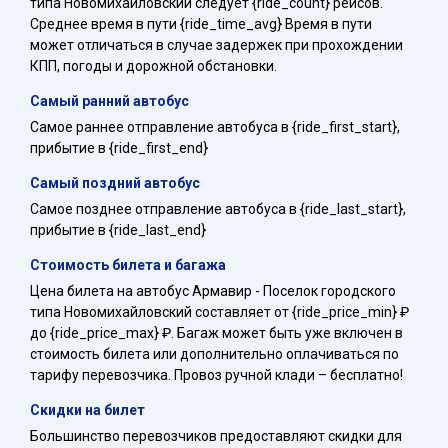
типа Новомихайловский следует {ride_count} рейсов.
Среднее время в пути {ride_time_avg} Время в пути
может отличаться в случае задержек при прохождении
КПП, погоды и дорожной обстановки.
Самый ранний автобус
Самое раннее отправление автобуса в {ride_first_start},
прибытие в {ride_first_end}
Самый поздний автобус
Самое позднее отправление автобуса в {ride_last_start},
прибытие в {ride_last_end}
Стоимость билета и багажа
Цена билета на автобус Армавир - Поселок городского
типа Новомихайловский составляет от {ride_price_min} ₽
до {ride_price_max} ₽. Багаж может быть уже включен в
стоимость билета или дополнительно оплачиваться по
тарифу перевозчика. Провоз ручной клади – бесплатно!
Скидки на билет
Большинство перевозчиков предоставляют скидки для