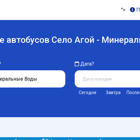
">
П
е автобусов Село Агой - Минера
?
Дата?
Сегодня
Завтра
После