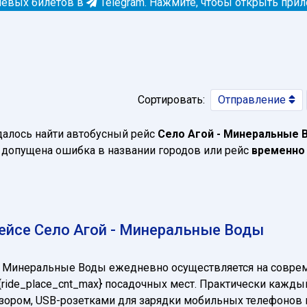
евых билетов в
Telegram.
Нажмите, чтобы открыть при
Сортировать:
Отправление
далось найти автобусный рейс
Село Агой - Минеральные 
допущена ошибка в названии городов или рейс
временно
ейсе Село Агой - Минеральные Воды
 - Минеральные Воды ежедневно осуществляется на совр
о {ride_place_cnt_max} посадочных мест. Практически кажд
визором, USB-розетками для зарядки мобильных телефонов