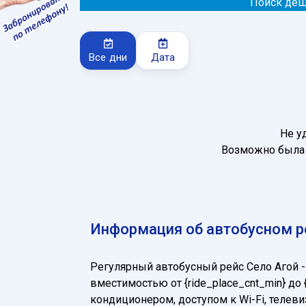
Поиск деш
Все дни
Дата
Не у
Возможно была 
Информация об автобусном р
Регулярный автобусный рейс Село Агой
вместимостью от {ride_place_cnt_min} д
кондиционером, доступом к Wi-Fi, теле