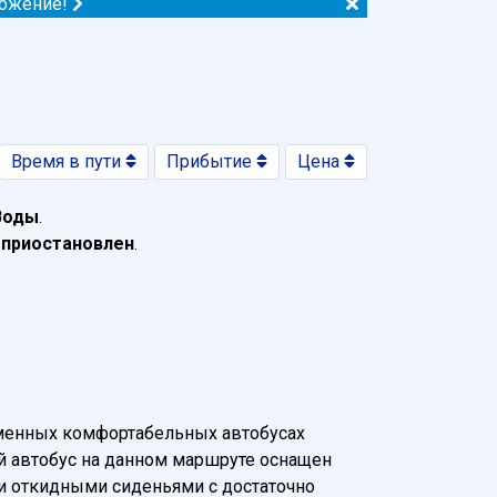
ложение!
Время в пути
Прибытие
Цена
Воды
.
 приостановлен
.
еменных комфортабельных автобусах
ый автобус на данном маршруте оснащен
 и откидными сиденьями с достаточно