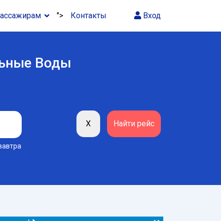
ассажирам
">
Контакты
Вход
льные Воды
завтра