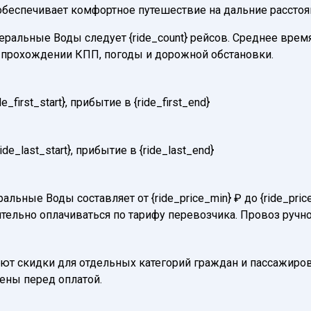
 обеспечивает комфортное путешествие на дальние расстоя
альные Воды следует {ride_count} рейсов. Среднее время в
и прохождении КПП, погоды и дорожной обстановки.
first_start}, прибытие в {ride_first_end}
e_last_start}, прибытие в {ride_last_end}
альные Воды составляет от {ride_price_min} ₽ до {ride_pr
тельно оплачиваться по тарифу перевозчика. Провоз ручно
т скидки для отдельных категорий граждан и пассажиров
нены перед оплатой.